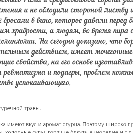
евнего Рима и средневековой Европы зна
стения и не обходили стороной листву 
х бросали в вино, которое давали перед 
 им храбрости, а людям, во время пир
еланхолии. На сегодня доказано, что бо
тельным действием, имеет мочегонные
щие свойства, на его основе изготавли
 ревматизма и подагры, проблем кожных
стве успокаивающего.
гуречной травы.
ика имеют вкус и аромат огурца. Поэтому широко п
ы, холодные супы, горячие блюда, виноделие и т.д.