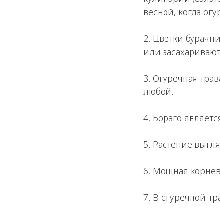
весной, когда ог
2. Цветки бурачн
или засахаривают
3. Огуречная тра
любой.
4. Бораго являет
5. Растение выгл
6. Мощная корнев
7. В огуречной т