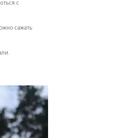
оться с
можно сажать
али.