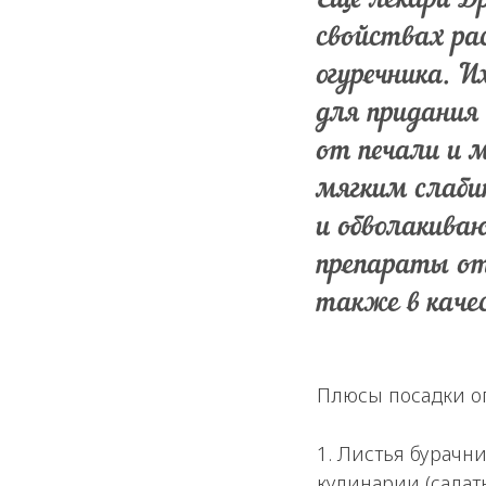
Ещё лекари Др
свойствах ра
огуречника. И
для придания
от печали и м
мягким слаби
и обволакиваю
препараты от
также в каче
Плюсы посадки о
1. Листья бурачн
кулинарии (салат