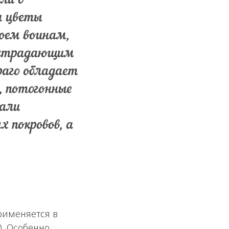
ли о
и цветы
боем воинам,
а страдающим
раго обладает
, потогонные
вали
 покровов, а
рименяется в
). Особенно