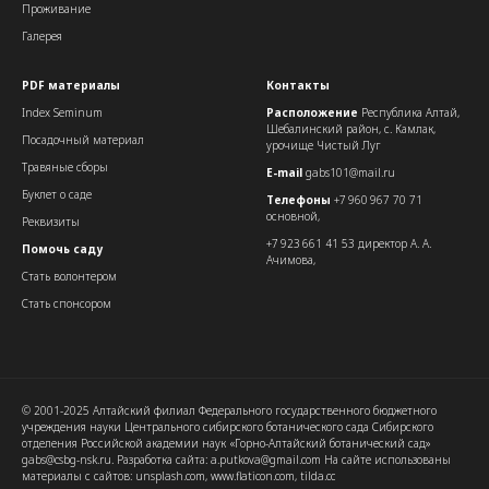
Проживание
Галерея
PDF материалы
Контакты
Index Seminum
Расположение
Республика Алтай,
Шебалинский район, с. Камлак,
Посадочный материал
урочище Чистый Луг
Травяные сборы
E-mail
gabs101@mail.ru
Буклет о саде
Телефоны
+7 960 967 70 71
основной,
Реквизиты
+7 923 661 41 53 директор А. А.
Помочь саду
Ачимова,
Стать волонтером
Стать спонсором
© 2001-2025 Алтайский филиал Федерального государственного бюджетного
учреждения науки Центрального сибирского ботанического сада Сибирского
отделения Российской академии наук «Горно-Алтайский ботанический сад»
gabs@csbg-nsk.ru. Разработка сайта: a.putkova@gmail.com На сайте использованы
материалы с сайтов: unsplash.com, www.flaticon.com, tilda.cc